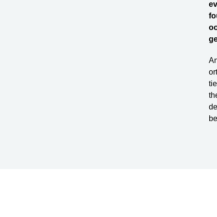
ev
fo
oo
ge
An
or
ti
th
de
be