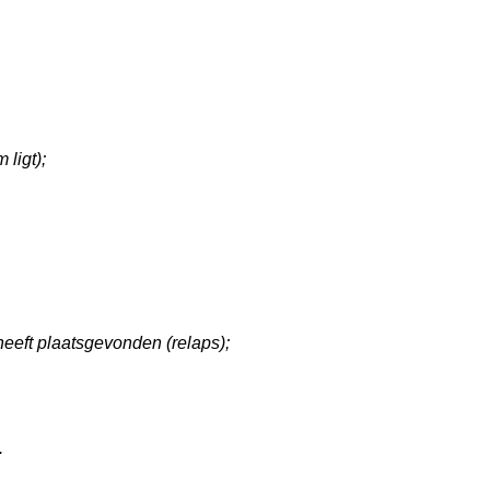
ligt);
heeft plaatsgevonden (relaps);
.