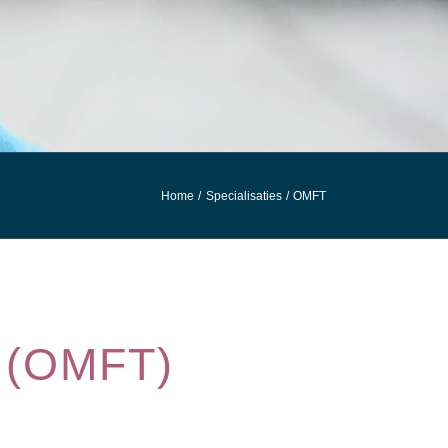
Home
Specialisaties
OMFT
 (OMFT)